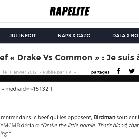
JUL INEDIT
NAPS X GAZO
DALA X B
ef « Drake Vs Common » : Je suis à
le 11 janvier 2012
Publié
par
T.K
partages
e » mediaid= »15132″]
 rentrer dans le beef qui les opposent,
Birdman
soutient
du YMCMB déclare
“Drake the little homie. That’s blood, that’
ing.”