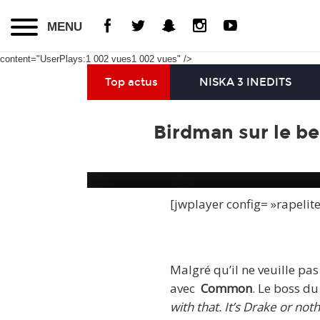
MENU
content="UserPlays:1 002 vues1 002 vues" />
Top actus
NISKA 3 INEDITS
Birdman sur le be
[jwplayer config= »rapelit
Malgré qu’il ne veuille pas
avec
Common
. Le boss 
with that. It’s Drake or noth