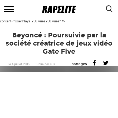
content="UserPlays:750 vues750 vues" />
Beyoncé : Poursuivie par la
société créatrice de jeux vidéo
Gate Five
partages
le 4 juillet 2013
Publié
par
K.B