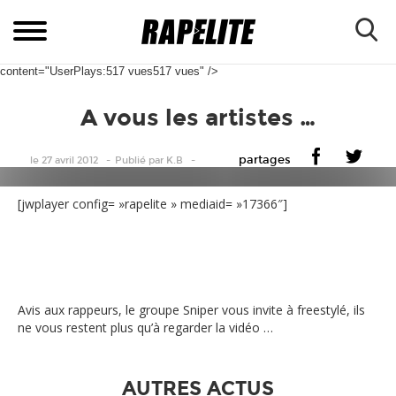
content="UserPlays:517 vues517 vues" />
A vous les artistes …
partages
le 27 avril 2012
Publié
par
K.B
[jwplayer config= »rapelite » mediaid= »17366″]
Avis aux rappeurs, le groupe Sniper vous invite à freestylé, ils
ne vous restent plus qu’à regarder la vidéo …
AUTRES ACTUS