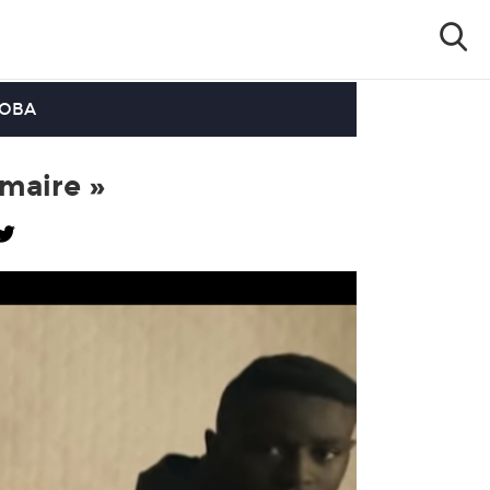
OOBA
imaire »