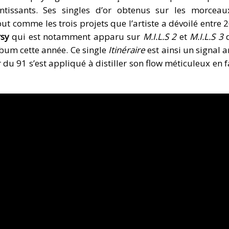
ntissants. Ses singles d’or obtenus sur les morcea
 tout comme les trois projets que l’artiste a dévoilé entre 
rsy
qui est notamment apparu sur
M.I.L.S 2
et
M.I.L.S 3
lbum cette année. Ce single
Itinéraire
est ainsi un signal 
r du 91 s’est appliqué à distiller son flow méticuleux en 