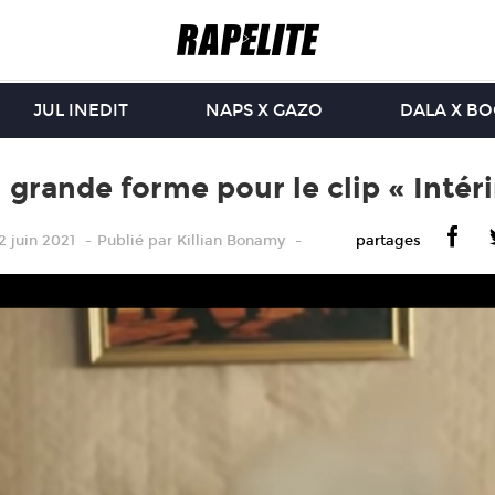
JUL INEDIT
NAPS X GAZO
DALA X B
 grande forme pour le clip « Intér
2 juin 2021
Publié
par
Killian Bonamy
partages