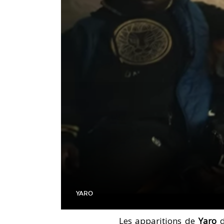
YARO
Les apparitions de
Yaro
d