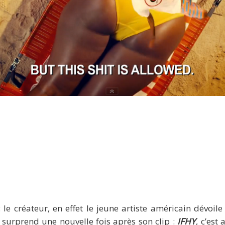
Tyler The Creator dévoile un clip loufoque : Tamale
le créateur, en effet le jeune artiste américain dévoile 
us surprend une nouvelle fois après son clip :
IFHY
, c’est