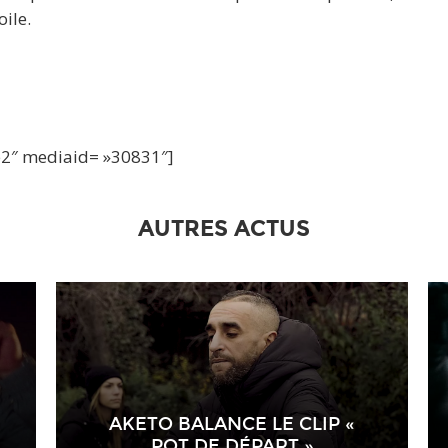
oile.
te2″ mediaid= »30831″]
AUTRES ACTUS
AKETO BALANCE LE CLIP «
POT DE DÉPART »