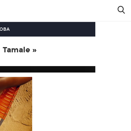
OOBA
« Tamale »