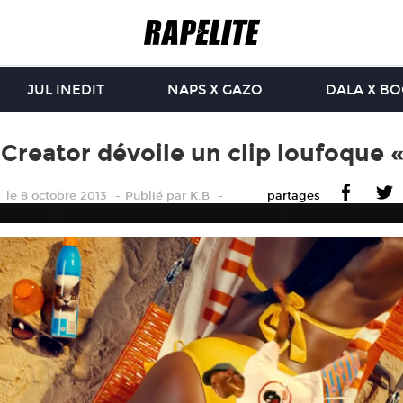
JUL INEDIT
NAPS X GAZO
DALA X B
 Creator dévoile un clip loufoque 
le 8 octobre 2013
Publié
par
K.B
partages