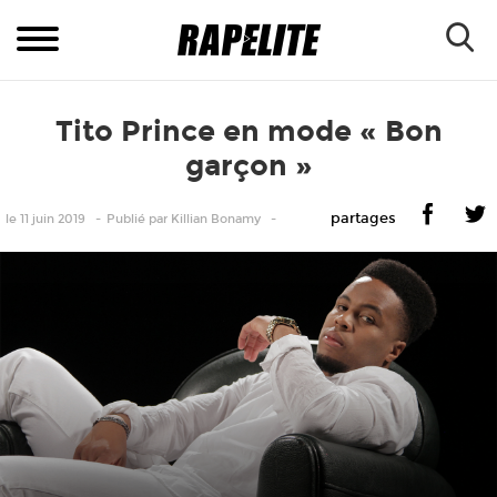
Tito Prince en mode « Bon
garçon »
partages
le 11 juin 2019
Publié
par
Killian Bonamy