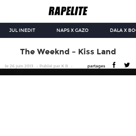
JUL INEDIT
NAPS X GAZO
DALA X B
The Weeknd – Kiss Land
le 26 juin 2013
Publié
par
K.B
partages