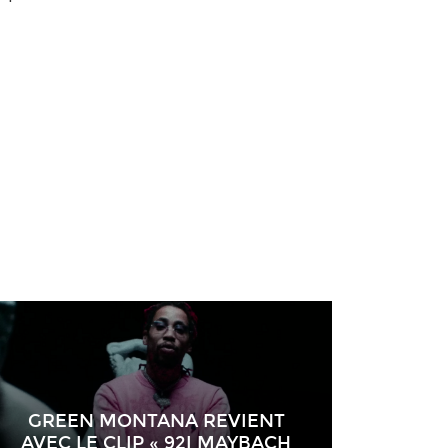
GREEN MONTANA REVIENT
AVEC LE CLIP « 92I MAYBACH