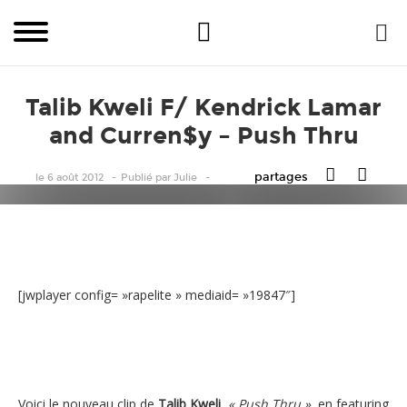
Talib Kweli F/ Kendrick Lamar
and Curren$y – Push Thru
partages
le 6 août 2012
Publié
par
Julie
[jwplayer config= »rapelite » mediaid= »19847″]
Voici le nouveau clip de
Talib Kweli
,
« Push Thru »
, en featuring