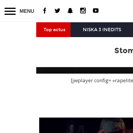
MENU
Top actus
NISKA 3 INEDITS
Stom
[jwplayer config= »rapelit