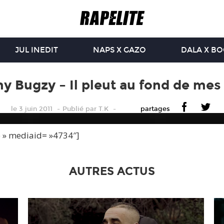
JUL INEDIT
NAPS X GAZO
DALA X B
y Bugzy – Il pleut au fond de mes
le 3 juin 2011
Publié
par
T.K
partages
e » mediaid= »4734″]
AUTRES ACTUS