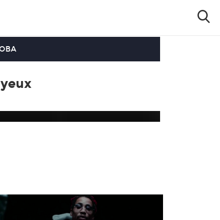
OOBA
 yeux