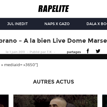
JUL INEDIT
NAPS X GAZO
DALA X B
prano – A la bien Live Dome Marsei
le 1 juin 2011
Publié
par
T.K
partages
e » mediaid= »3650″]
AUTRES ACTUS