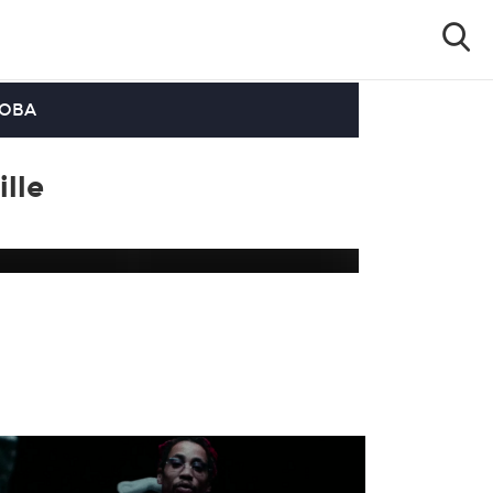
OOBA
lle