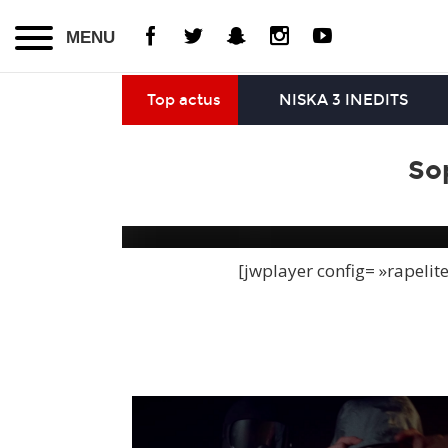
MENU
Top actus
NISKA 3 INEDITS
So
[jwplayer config= »rapelit