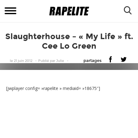
Slaughterhouse – « My Life » ft.
Cee Lo Green
partages
le 21 juin 2012
Publié
par
Julie
[jwplayer config= »rapelite » mediaid= »18675″]