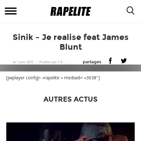
Sinik – Je realise feat James
Blunt
partages
le 1 juin 2011
Publié
par
T.K
[jwplayer config= »rapelite » mediaid= »3638″]
AUTRES ACTUS