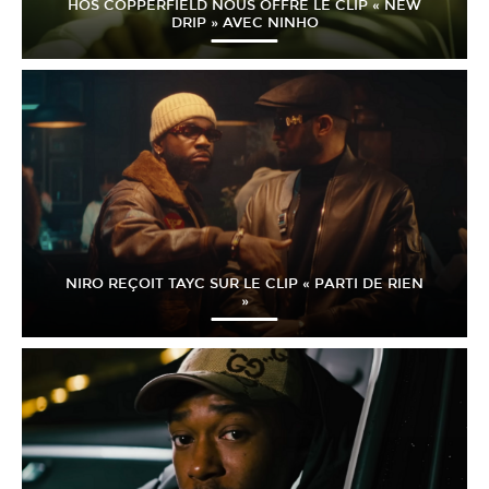
HÖS COPPERFIELD NOUS OFFRE LE CLIP « NEW
DRIP » AVEC NINHO
NIRO REÇOIT TAYC SUR LE CLIP « PARTI DE RIEN
»