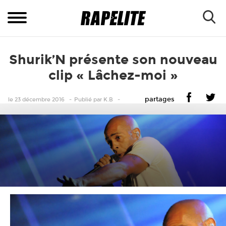
Shurik’N présente son nouveau
clip « Lâchez-moi »
partages
le 23 décembre 2016
Publié
par
K.B