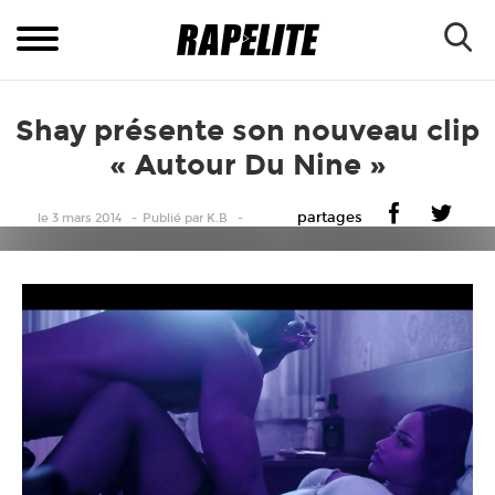
Shay présente son nouveau clip
« Autour Du Nine »
partages
le 3 mars 2014
Publié
par
K.B