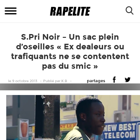
S.Pri Noir – Un sac plein
d’oseilles « Ex dealeurs ou
trafiquants ne se contentent
pas du smic »
partages
le 9 octobre 2013
Publié
par
K.B