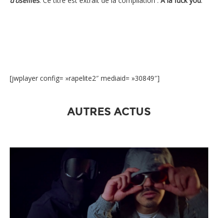
d’oseilles
. Ce titre est extrait de la compilation :
A la fuck you
.
[jwplayer config= »rapelite2″ mediaid= »30849″]
AUTRES ACTUS