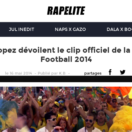
JUL INEDIT
NAPS X GAZO
DALA X B
Lopez dévoilent le clip officiel de
Football 2014
le 16 mai 2014
Publié
par
K.B
partages