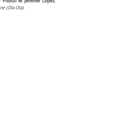
ar
Pitbull et Jennifer Lopez
,
e (Ola Ola).