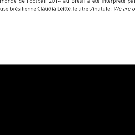
monde de Football 2014 au Brésil a été interprété p
use brésilienne
Claudia Leitte
, le titre s’intitule :
We are on