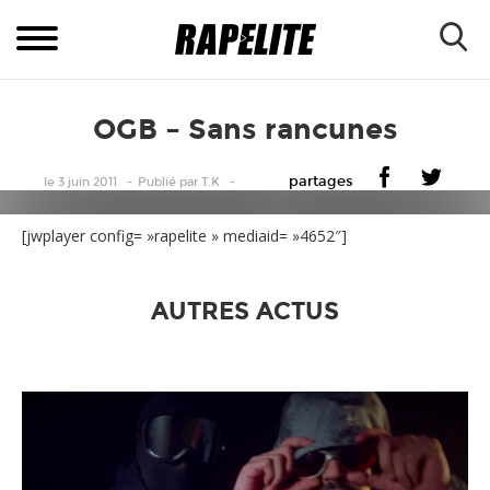
OGB – Sans rancunes
partages
le 3 juin 2011
Publié
par
T.K
[jwplayer config= »rapelite » mediaid= »4652″]
AUTRES ACTUS