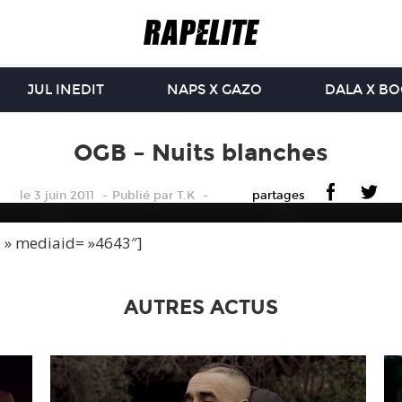
JUL INEDIT
NAPS X GAZO
DALA X B
OGB – Nuits blanches
le 3 juin 2011
Publié
par
T.K
partages
e » mediaid= »4643″]
AUTRES ACTUS