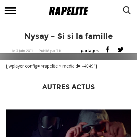
Nysay – Si si la famille
partages
le 3 juin 2011
Publié
par
T.K
[jwplayer config= »rapelite » mediaid= »4849″]
AUTRES ACTUS