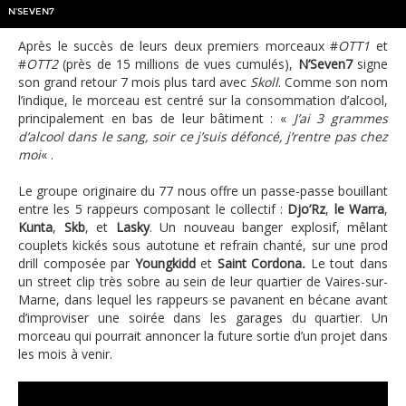
N'SEVEN7
Après le succès de leurs deux premiers morceaux #
OTT1
et
#
OTT2
(près de 15 millions de vues cumulés),
N’Seven7
signe
son grand retour 7 mois plus tard avec
Skoll
. Comme son nom
l’indique, le morceau est centré sur la consommation d’alcool,
principalement en bas de leur bâtiment : «
J’ai 3 grammes
d’alcool dans le sang, soir ce j’suis défoncé, j’rentre pas chez
moi
« .
Le groupe originaire du 77 nous offre un passe-passe bouillant
entre les 5 rappeurs composant le collectif :
Djo’Rz
,
le Warra
,
Kunta
,
Skb
, et
Lasky
. Un nouveau banger explosif, mêlant
couplets kickés sous autotune et refrain chanté, sur une prod
drill composée par
Youngkidd
et
Saint Cordona
.
Le tout dans
un street clip très sobre au sein de leur quartier de Vaires-sur-
Marne, dans lequel les rappeurs se pavanent en bécane avant
d’improviser une soirée dans les garages du quartier. Un
morceau qui pourrait annoncer la future sortie d’un projet dans
les mois à venir.