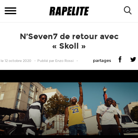
N’Seven7 de retour avec
« Skoll »
partages
le 12 octobre 2020
Publié
par
Enzo Rossi