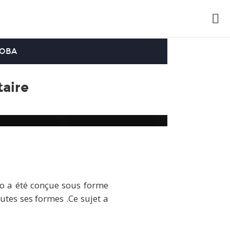
OOBA
taire
éo a été conçue sous forme
tes ses formes .Ce sujet a