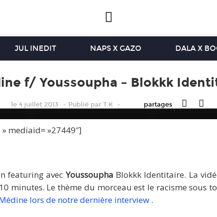
JUL INEDIT
NAPS X GAZO
DALA X B
ne f/ Youssoupha – Blokkk Identi
le 4 juillet 2013
Publié
par
T.K
partages
e » mediaid= »27449″]
n featuring avec
Youssoupha
Blokkk Identitaire. La vid
10 minutes. Le thème du morceau est le racisme sous tou
Médine lors de notre dernière interview
.