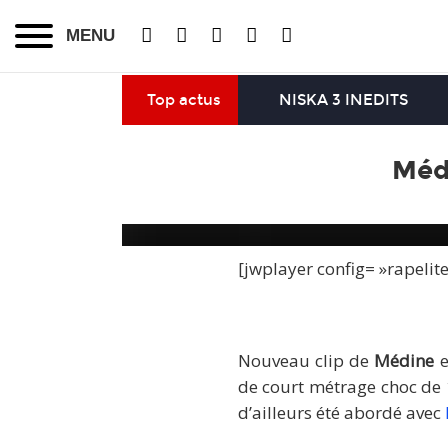
MENU
Top actus
NISKA 3 INEDITS
Médi
[jwplayer config= »rapelit
Nouveau clip de
Médine
e
de court métrage choc de 
d’ailleurs été abordé avec