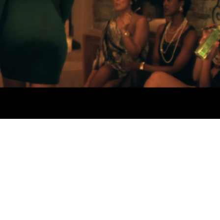
ésente son clip « Wake Up In It » featuring Tyga, Sean Ki
Montana, & Pusha T