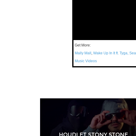
Get More:
Mally Mall
,
Wake Up In It ft. Tyga, S
Music Videos
HOUDI ET STONY STONE