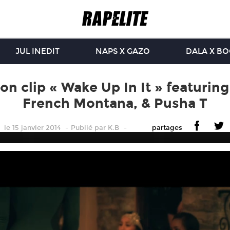
JUL INEDIT
NAPS X GAZO
DALA X B
on clip « Wake Up In It » featurin
French Montana, & Pusha T
le 15 janvier 2014
Publié
par
K.B
partages