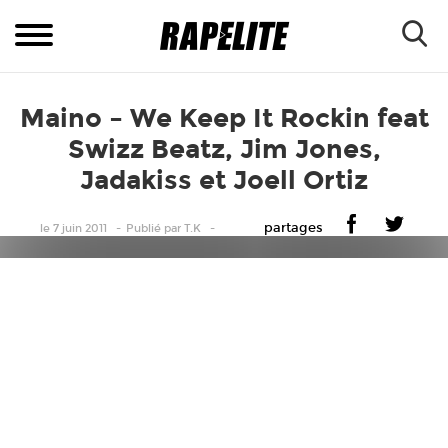
Maino – We Keep It Rockin feat
Swizz Beatz, Jim Jones,
Jadakiss et Joell Ortiz
partages
le 7 juin 2011
Publié
par
T.K