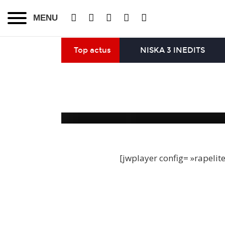
MENU
Top actus
NISKA 3 INEDITS
[jwplayer config= »rapelit