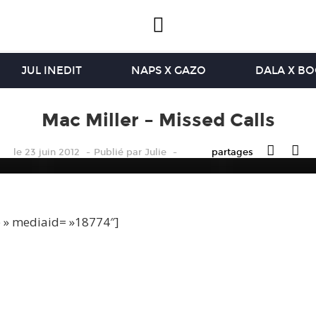
JUL INEDIT
NAPS X GAZO
DALA X B
Mac Miller – Missed Calls
le 23 juin 2012
Publié
par
Julie
partages
e » mediaid= »18774″]