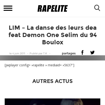
LIM – La danse des leurs dea
feat Demon One Selim du 94
Boulox
partages
le 4 juin 2011
Publié
par
T.K
[jwplayer config= »rapelite » mediaid= »5637″]
AUTRES ACTUS