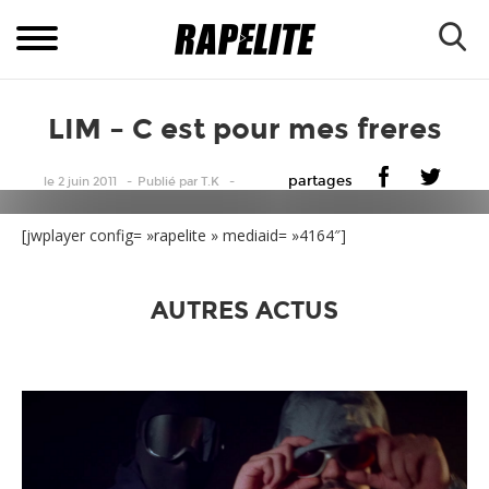
LIM – C est pour mes freres
partages
le 2 juin 2011
Publié
par
T.K
[jwplayer config= »rapelite » mediaid= »4164″]
AUTRES ACTUS