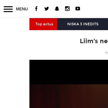
MENU
Top actus
NISKA 3 INEDITS
Liim’s ne
l