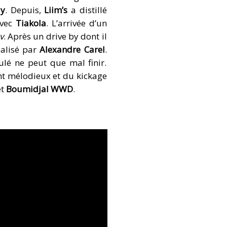
dy
. Depuis,
Liim’s
a distillé
avec
Tiakola
. L’arrivée d’un
v
. Après un drive by dont il
éalisé par
Alexandre Carel
.
lé ne peut que mal finir.
ant mélodieux et du kickage
t
Boumidjal WWD
.