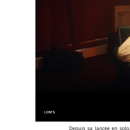
LIIM'S
Depuis sa lancée en sol