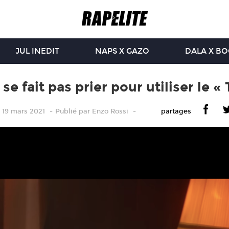
JUL INEDIT
NAPS X GAZO
DALA X B
 se fait pas prier pour utiliser le «
e 19 mars 2021
Publié
par
Enzo Rossi
partages