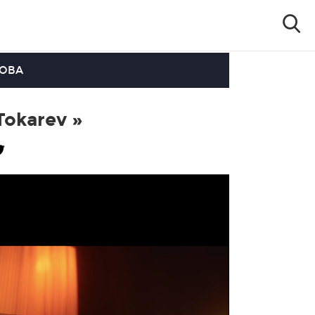
OOBA
 Tokarev »