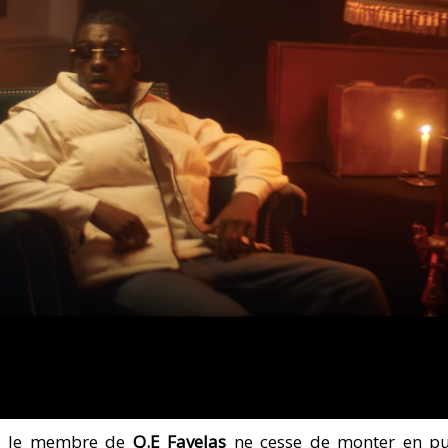
o, le membre de
Q.E Favelas
ne cesse de monter en pu