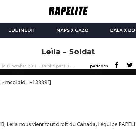
JUL INEDIT
NAPS X GAZO
DALA X B
Leïla – Soldat
le 17 octobre 2011
Publié
par
K.B
partages
e » mediaid= »13889″]
NB, Leïla nous vient tout droit du Canada, l’équipe RAPEL