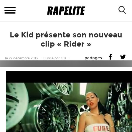
Le Kid présente son nouveau
clip « Rider »
partages
le 27 décembre 2013
Publié
par
K.B