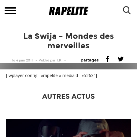
La Swija – Mondes des
merveilles
partages
le 4 juin 2011
Publié
par
T.K
[jwplayer config= »rapelite » mediaid= »5263″]
AUTRES ACTUS