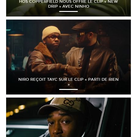
HÖS COPPERFIELD NOUS OFFRE LE CLIP « NEW
DRIP » AVEC NINHO
NIRO REÇOIT TAYC SUR LE CLIP « PARTI DE RIEN
»