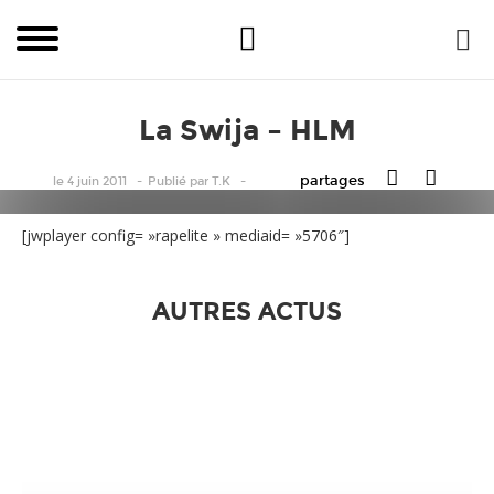
La Swija – HLM
partages
le 4 juin 2011
Publié
par
T.K
[jwplayer config= »rapelite » mediaid= »5706″]
AUTRES ACTUS