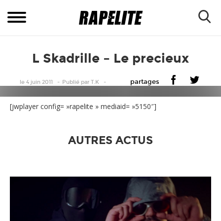
L Skadrille – Le precieux
partages
le 4 juin 2011
Publié
par
T.K
[jwplayer config= »rapelite » mediaid= »5150″]
AUTRES ACTUS