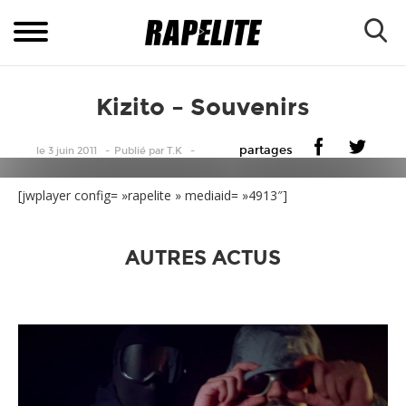
Kizito – Souvenirs
partages
le 3 juin 2011
Publié
par
T.K
[jwplayer config= »rapelite » mediaid= »4913″]
AUTRES ACTUS