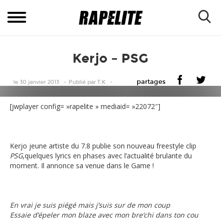
Kerjo – PSG
partages
le 30 janvier 2013
Publié
par
T.K
[jwplayer config= »rapelite » mediaid= »22072″]
Kerjo jeune artiste du 7.8 publie son nouveau freestyle clip
PSG
,quelques lyrics en phases avec l’actualité brulante du
moment. Il annonce sa venue dans le Game !
En vrai je suis piégé mais j’suis sur de mon coup
Essaie d’épeler mon blaze avec mon bre’chi dans ton cou