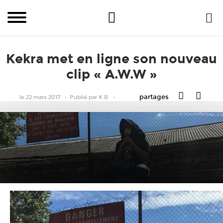
Kekra met en ligne son nouveau
clip « A.W.W »
partages
le 22 mars 2017
Publié
par
K.B