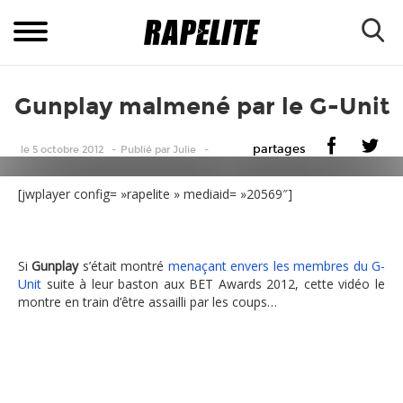
Gunplay malmené par le G-Unit
partages
le 5 octobre 2012
Publié
par
Julie
[jwplayer config= »rapelite » mediaid= »20569″]
Si
Gunplay
s’était montré
menaçant envers les membres du G-
Unit
suite à leur baston aux BET Awards 2012, cette vidéo le
montre en train d’être assailli par les coups…