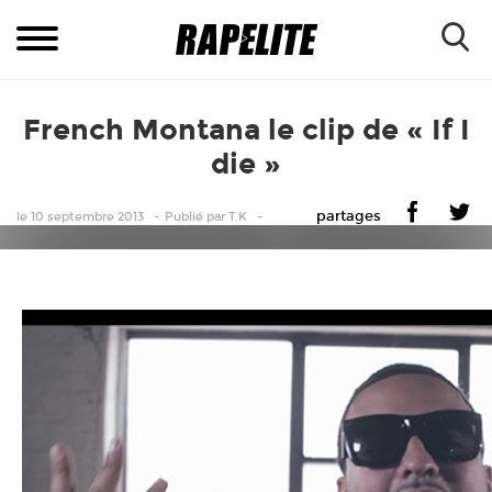
French Montana le clip de « If I
die »
partages
le 10 septembre 2013
Publié
par
T.K