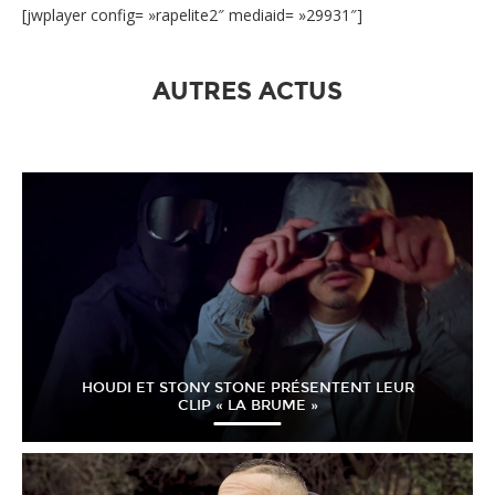
[jwplayer config= »rapelite2″ mediaid= »29931″]
AUTRES ACTUS
HOUDI ET STONY STONE PRÉSENTENT LEUR
CLIP « LA BRUME »