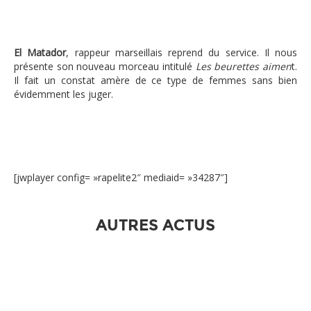
El Matador
, rappeur marseillais reprend du service. Il nous
présente son nouveau morceau intitulé
Les beurettes aimen
t.
Il fait un constat amère de ce type de femmes sans bien
évidemment les juger.
[jwplayer config= »rapelite2″ mediaid= »34287″]
AUTRES ACTUS