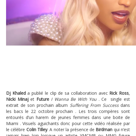
Dj Khaled Rick Ross Future et Nicki Minaj , I Wann
Dj Khaled
a publié le clip de sa collaboration avec
Rick Ross
,
Nicki Minaj
et
Future
I Wanna Be With You
. Ce single est
extrait de son prochain album
Suffering From Success
dans
les bacs le 22 octobre prochain . Les trois compères sont
entourés d’un harem de jeunes femmes dans une boite de
Miami . Visuels aguichants donc pour cette vidéo réalisée par
le célèbre
Colin Tilley
. A noter la présence de
Birdman
qui n’est
jamais bien loin lorsque un artiste YMCMB ou MMG figure