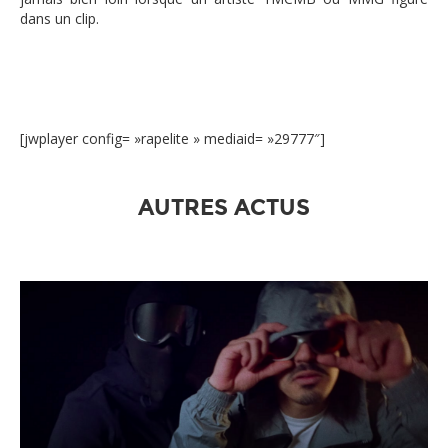
dans un clip.
[jwplayer config= »rapelite » mediaid= »29777″]
AUTRES ACTUS