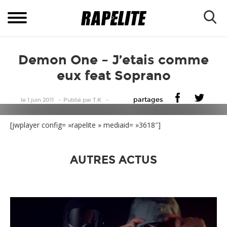
Demon One – J’etais comme
eux feat Soprano
partages
le 1 juin 2011
Publié
par
T.K
[jwplayer config= »rapelite » mediaid= »3618″]
AUTRES ACTUS