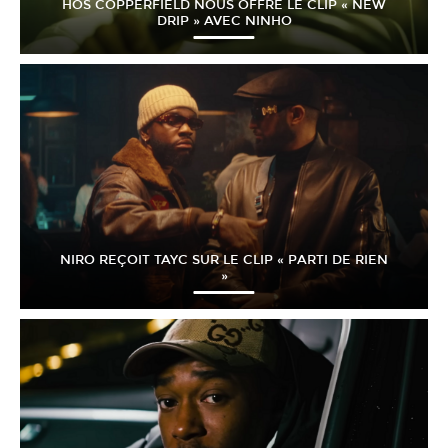
HÖS COPPERFIELD NOUS OFFRE LE CLIP « NEW
DRIP » AVEC NINHO
NIRO REÇOIT TAYC SUR LE CLIP « PARTI DE RIEN
»