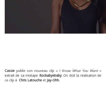
Cassie ,sexy dans « I Know What Yo
Cassie
publie son nouveau clip
« I Know What You Want
»
extrait de sa mixtape
Rockabyebaby
. On doit la réalisation de
ce clip à
Chris Latouche
et
Jay-Ohh.