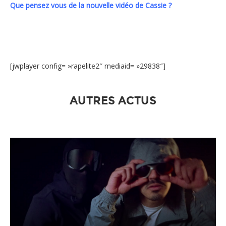
Que pensez vous de la nouvelle vidéo de Cassie ?
[jwplayer config= »rapelite2″ mediaid= »29838″]
AUTRES ACTUS