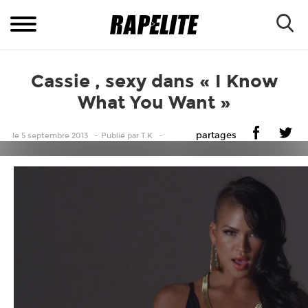
Cassie , sexy dans « I Know
What You Want »
partages
le 5 septembre 2013
Publié
par
T.K