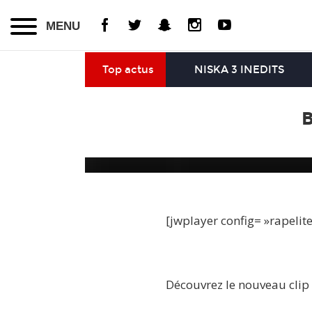
MENU
Top actus
NISKA 3 INEDITS
B
[jwplayer config= »rapelit
Découvrez le nouveau clip