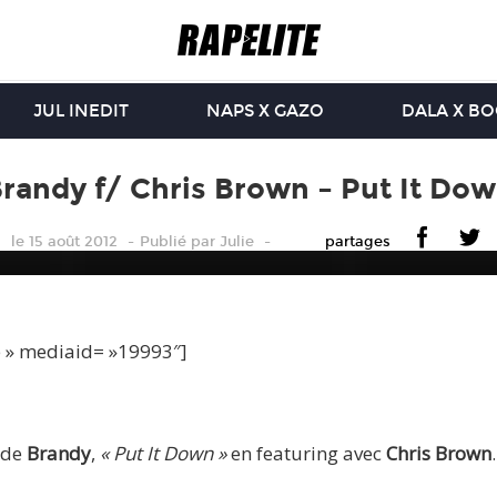
JUL INEDIT
NAPS X GAZO
DALA X B
randy f/ Chris Brown – Put It Do
le 15 août 2012
Publié
par
Julie
partages
e » mediaid= »19993″]
 de
Brandy
,
« Put It Down »
en featuring avec
Chris Brown
.