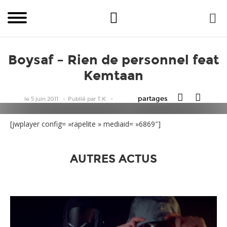
Boysaf – Rien de personnel feat
Kemtaan
partages
le 5 juin 2011
Publié
par
T.K
[jwplayer config= »rapelite » mediaid= »6869″]
AUTRES ACTUS