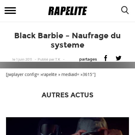
Black Barbie – Naufrage du
systeme
partages
le 1 juin 2011
Publié
par
T.K
[jwplayer config= »rapelite » mediaid= »3615″]
AUTRES ACTUS