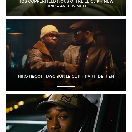
HÖS COPPERFIELD NOUS OFFRE LE CLIP « NEW
DRIP » AVEC NINHO
NIRO REÇOIT TAYC SUR LE CLIP « PARTI DE RIEN
»