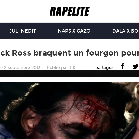
JUL INEDIT
NAPS X GAZO
DALA X B
ck Ross braquent un fourgon pour
le 2 septembre 2013
Publié
par
T.K
partages