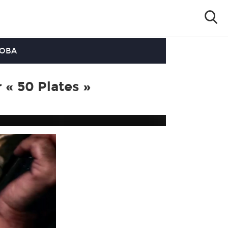
OOBA
 « 50 Plates »