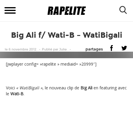
Big Ali f/ Wati-B – WatiBigali
partages
le 6 novembre 2012
Publié
par
Julie
[jwplayer config= »rapelite » mediaid= »20999″]
Voici
« WatiBigali »
, le nouveau clip de
Big Ali
en featuring avec
le
Wati-B
.