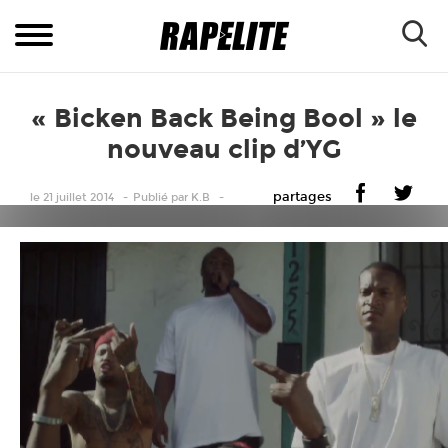
« Bicken Back Being Bool » le
nouveau clip d’YG
partages
le 21 juillet 2014
Publié
par
K.B