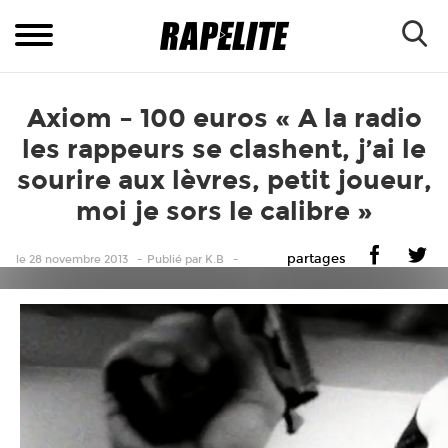
Axiom – 100 euros « A la radio
les rappeurs se clashent, j’ai le
sourire aux lèvres, petit joueur,
moi je sors le calibre »
partages
le 28 novembre 2013
Publié
par
K.B