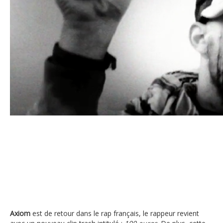
Axiom – 100 euros « A la radio les rappeurs se clashent, j’ai le so
sors le calibre »
Axiom
est de retour dans le rap français, le rappeur revient