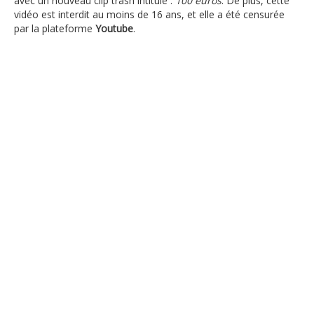
avec un nouveau clip trash intitulé :
100 euros
. De plus, cette
vidéo
est interdit au moins de 16 ans, et elle a été censurée
par la plateforme
Youtube
.