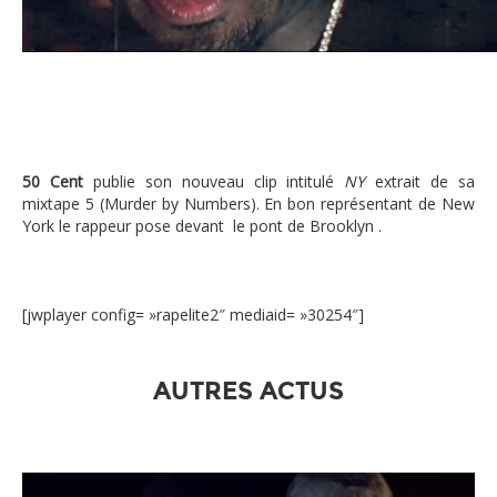
50 Cent est le king de New York dans son
50 Cent
publie son nouveau clip intitulé
NY
extrait de sa
mixtape 5 (Murder by Numbers). En bon représentant de New
York le rappeur pose devant le pont de Brooklyn .
[jwplayer config= »rapelite2″ mediaid= »30254″]
AUTRES ACTUS