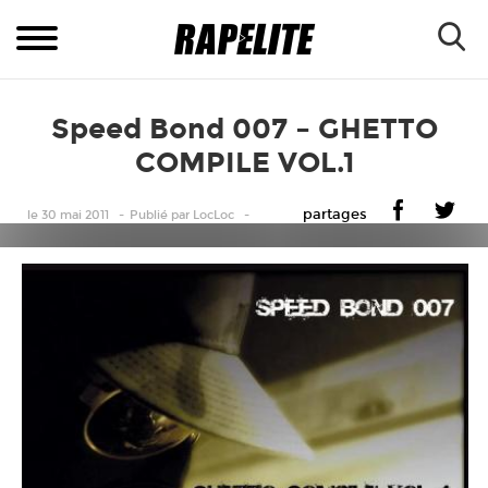
Speed Bond 007 – GHETTO
COMPILE VOL.1
partages
le 30 mai 2011
Publié
par
LocLoc